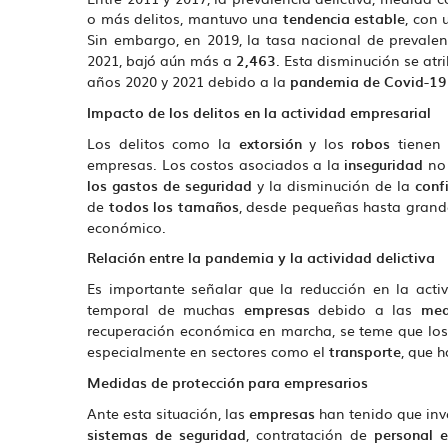
o más delitos, mantuvo una
tendencia estable
, con
Sin embargo, en 2019, la tasa nacional de prevalen
2021, bajó aún más a
2,463
. Esta disminución se atr
años 2020 y 2021 debido a la
pandemia de Covid-19
Impacto de los delitos en la actividad empresarial
Los delitos como la
extorsión
y los
robos
tienen 
empresas. Los costos asociados a la
inseguridad
no 
los gastos de seguridad
y la disminución de la
conf
de
todos los tamaños
, desde pequeñas hasta grand
económico.
Relación entre la pandemia y la actividad delictiva
Es importante señalar que la reducción en la acti
temporal de muchas
empresas
debido a las
med
recuperación económica en marcha, se teme que los
especialmente en sectores como el
transporte
, que 
Medidas de protección para empresarios
Ante esta situación, las
empresas
han tenido que inv
ADIÓS A SAN SIRO: MILÁN
APRUEBA LA VENTA DEL
sistemas de seguridad
, contratación de
personal e
HISTÓRICO ESTADIO AL INTER Y AC