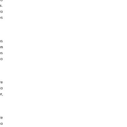
s.
ra
os
as
en
as
lo
re
la
r
,
de
la
ELECCIÓN FEMENIL MEXICANA