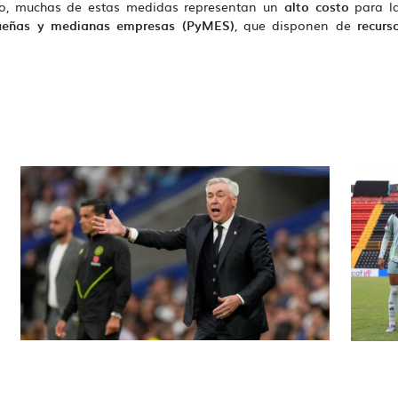
go, muchas de estas medidas representan un
alto costo
para l
VICTORIA CON ANCELOTTI ANTE
PR
PARAGUAY RUMBO AL MUNDIAL
ueñas y medianas empresas (PyMES)
, que disponen de
recurs
Jun 09, 2025
2026