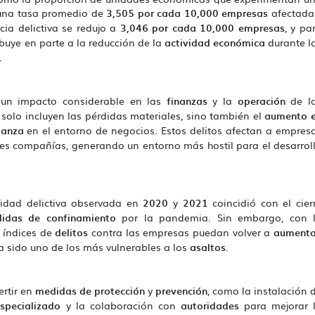
 una tasa promedio de
3,505 por cada 10,000 empresas
afectada
cia delictiva se redujo a
3,046 por cada 10,000 empresas
, y pa
ibuye en parte a la reducción de la
actividad económica
durante l
.
un impacto considerable en las
finanzas
y la
operación
de l
solo incluyen las pérdidas materiales, sino también el
aumento 
ianza
en el entorno de negocios. Estos delitos afectan a empres
es compañías, generando un entorno más hostil para el desarrol
vidad delictiva observada en
2020
y
2021
coincidió con el cier
idas de confinamiento
por la pandemia. Sin embargo, con 
 índices de
delitos
contra las empresas puedan volver a
aumenta
ha sido uno de los más vulnerables a los
asaltos
.
ertir en
medidas de protección
y
prevención
, como la instalación 
specializado
y la colaboración con
autoridades
para mejorar 
S
BRASIL BUSCA SU PRIMERA