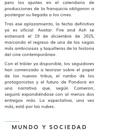
pero los ajustes en el calendario de
producciones de la franquicia obligaron a
postergar su llegada a los cines.
Tras ese aplazamiento, la fecha definitiva
ya es oficial: Avatar: Fire and Ash se
estrenará el 19 de diciembre de 2025,
marcando el regreso de una de las sagas
más ambiciosas y taquilleras de la historia
del cine contemporáneo.
TV AZTECA SALDA ADEUDO FISCAL;
GOBIERNO GARANTIZA CONTINUIDAD EN
Con el tráiler ya disponible, los seguidores
PAGOS DE GRUPO ELEKTRA
han comenzado a teorizar sobre el papel
Mar 04, 2026
de las nuevas tribus, el rumbo de los
protagonistas y el futuro de Pandora en
una narrativa que, según Cameron,
seguirá expandiéndose con al menos dos
entregas más. La expectativa, una vez
más, está por las nubes.
MUNDO Y SOCIEDAD